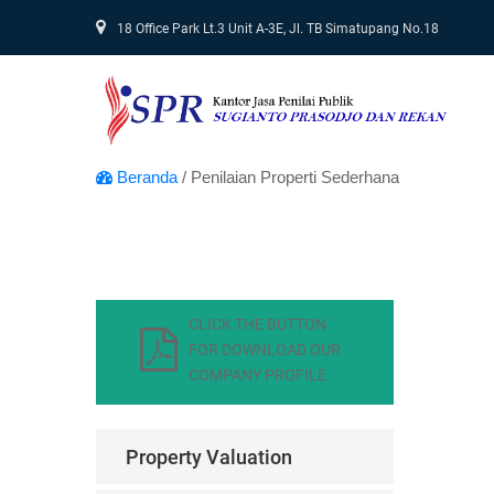
18 Office Park Lt.3 Unit A-3E, Jl. TB Simatupang No.18
Beranda
/ Penilaian Properti Sederhana
CLICK THE BUTTON
FOR DOWNLOAD OUR
COMPANY PROFILE
Property Valuation