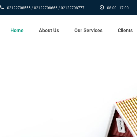
02122708555 / 02122708666 / 02122708777
08.00 - 17.00
Home
About Us
Our Services
Clients